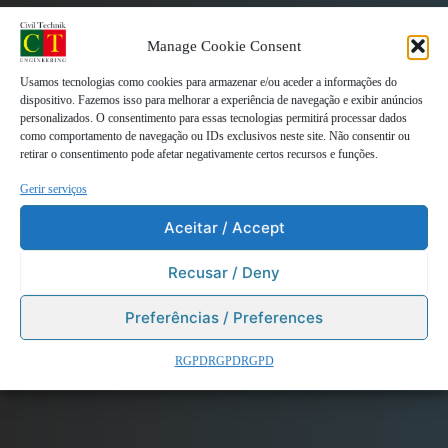
Manage Cookie Consent
Usamos tecnologias como cookies para armazenar e/ou aceder a informações do
dispositivo. Fazemos isso para melhorar a experiência de navegação e exibir anúncios
personalizados. O consentimento para essas tecnologias permitirá processar dados
como comportamento de navegação ou IDs exclusivos neste site. Não consentir ou
retirar o consentimento pode afetar negativamente certos recursos e funções.
Gerir serviços
Etiqueta:
Aceitar / Accept
#engenhariacivilpt
Recusar / Deny
Preferências / Preferences
RGPD
RGPD
RGPD